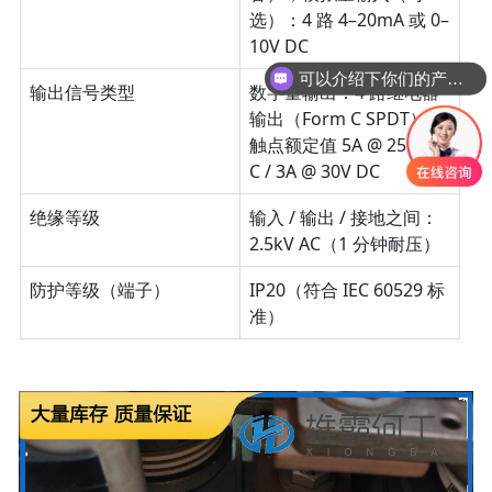
选）：4 路 4–20mA 或 0–
可以介绍下你们的产品么？
10V DC
你们是怎么收费的呢？
输出信号类型
数字量输出：4 路继电器
输出（Form C SPDT），
触点额定值 5A @ 250V A
C / 3A @ 30V DC
绝缘等级
输入 / 输出 / 接地之间：
2.5kV AC（1 分钟耐压）
防护等级（端子）
IP20（符合 IEC 60529 标
准）