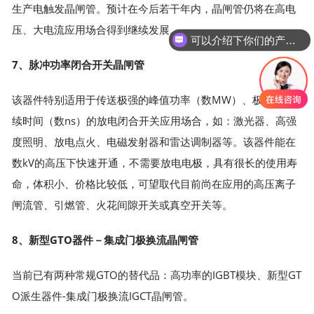
生产电触发晶闸管。预计在今后若干年内，晶闸管仍将在高电
压、大电流应用场合得到继续发展。
可以介绍下你们的产品么？
7、脉冲功率闭合开关晶闸管
该器件特别适用于传送极强的峰值功率（数MW）、极短的持
续时间（数ns）的放电闭合开关应用场合，如：激光器、高强
度照明、放电点火、电磁发射器和雷达调制器等。该器件能在
数kV的高压下快速开通，不需要放电电极，具有很长的使用寿
命，体积小、价格比较低，可望取代目前尚在应用的高压离子
闸流管、引燃管、火花间隙开关或真空开关等。
8、新型GTO器件－集成门极换流晶闸管
当前已有两种常规GTO的替代品：高功率的IGBT模块、新型GT
O派生器件-集成门极换流IGCT晶闸管。