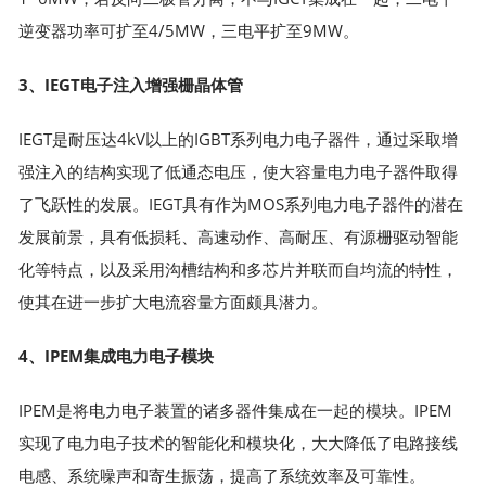
逆变器功率可扩至4/5MW，三电平扩至9MW。
3、IEGT电子注入增强栅晶体管
IEGT是耐压达4kV以上的IGBT系列电力电子器件，通过采取增
强注入的结构实现了低通态电压，使大容量电力电子器件取得
了飞跃性的发展。IEGT具有作为MOS系列电力电子器件的潜在
发展前景，具有低损耗、高速动作、高耐压、有源栅驱动智能
化等特点，以及采用沟槽结构和多芯片并联而自均流的特性，
使其在进一步扩大电流容量方面颇具潜力。
4、IPEM集成电力电子模块
IPEM是将电力电子装置的诸多器件集成在一起的模块。IPEM
实现了电力电子技术的智能化和模块化，大大降低了电路接线
电感、系统噪声和寄生振荡，提高了系统效率及可靠性。