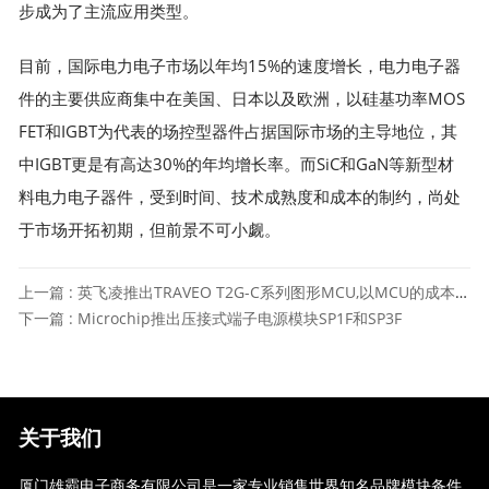
步成为了主流应用类型。
目前，国际电力电子市场以年均15%的速度增长，电力电子器
件的主要供应商集中在美国、日本以及欧洲，以硅基功率MOS
FET和IGBT为代表的场控型器件占据国际市场的主导地位，其
中IGBT更是有高达30%的年均增长率。而SiC和GaN等新型材
料电力电子器件，受到时间、技术成熟度和成本的制约，尚处
于市场开拓初期，但前景不可小觑。
上一篇 : 英飞凌推出TRAVEO T2G-C系列图形MCU,以MCU的成本为汽车图形应用提供堪比MPU的性能
下一篇 : Microchip推出压接式端子电源模块SP1F和SP3F
关于我们
厦门雄霸电子商务有限公司是一家专业销售世界知名品牌模块备件