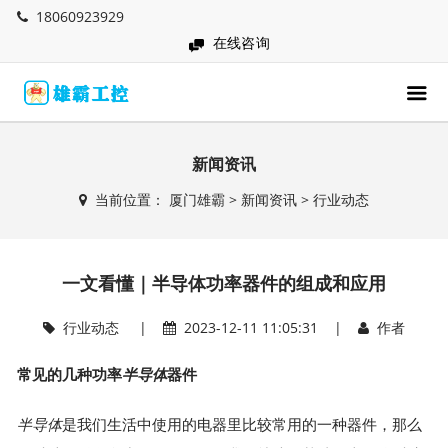
18060923929
在线咨询
新闻资讯
当前位置：
厦门雄霸
>
新闻资讯
>
行业动态
一文看懂｜半导体功率器件的组成和应用
行业动态
|
2023-12-11 11:05:31 |
作者
常见的几种功率
半导体
器件
半导体
是我们生活中使用的电器里比较常用的一种器件，那么