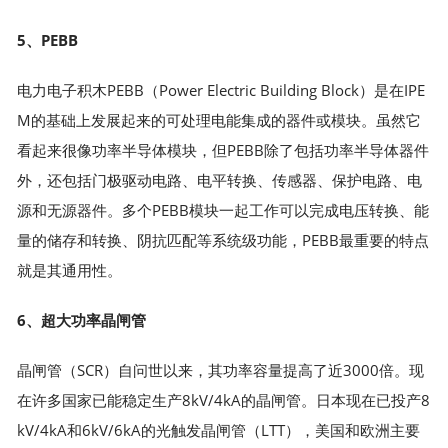
5、PEBB
电力电子积木PEBB（Power Electric Building Block）是在IPE
M的基础上发展起来的可处理电能集成的器件或模块。虽然它
看起来很像功率半导体模块，但PEBB除了包括功率半导体器件
外，还包括门极驱动电路、电平转换、传感器、保护电路、电
源和无源器件。多个PEBB模块一起工作可以完成电压转换、能
量的储存和转换、阴抗匹配等系统级功能，PEBB最重要的特点
就是其通用性。
6、超大功率晶闸管
晶闸管（SCR）自问世以来，其功率容量提高了近3000倍。现
在许多国家已能稳定生产8kV/4kA的晶闸管。日本现在已投产8
kV/4kA和6kV/6kA的光触发晶闸管（LTT），美国和欧洲主要