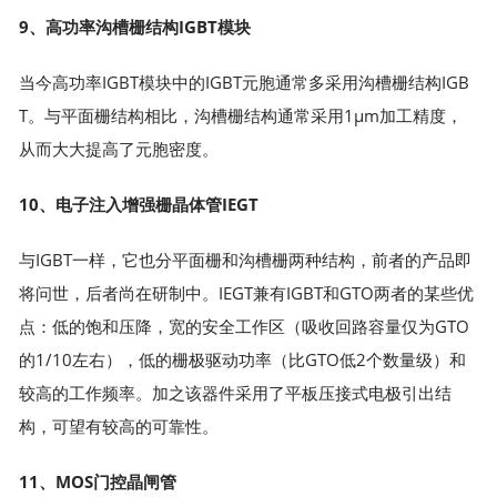
9、高功率沟槽栅结构IGBT模块
当今高功率IGBT模块中的IGBT元胞通常多采用沟槽栅结构IGB
T。与平面栅结构相比，沟槽栅结构通常采用1μm加工精度，
从而大大提高了元胞密度。
10、电子注入增强栅晶体管IEGT
与IGBT一样，它也分平面栅和沟槽栅两种结构，前者的产品即
将问世，后者尚在研制中。IEGT兼有IGBT和GTO两者的某些优
点：低的饱和压降，宽的安全工作区（吸收回路容量仅为GTO
的1/10左右），低的栅极驱动功率（比GTO低2个数量级）和
较高的工作频率。加之该器件采用了平板压接式电极引出结
构，可望有较高的可靠性。
11、MOS门控晶闸管