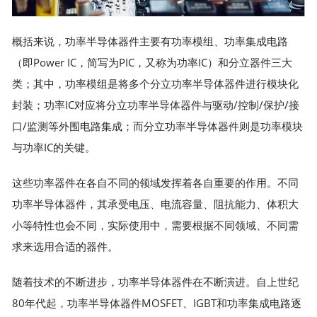
概括来说，功率半导体器件主要有功率模组、功率集成电路
（即Power IC，简写为PIC，又称为功率IC）和分立器件三大
类；其中，功率模组是将多个分立功率半导体器件进行模块化
封装；功率IC对应将分立功率半导体器件与驱动/控制/保护/接
口/监测等外围电路集成；而分立功率半导体器件则是功率模块
与功率IC的关键。
这些功率器件在各自不同的领域发挥着各自重要的作用。不同
功率半导体器件，其承受电压、电流容量、阻抗能力、体积大
小等特性也会不同，实际使用中，需要根据不同领域、不同需
求来选用合适的器件。
随着技术的不断进步，功率半导体器件在不断演进。自上世纪
80年代起，功率半导体器件MOSFET、IGBT和功率集成电路逐