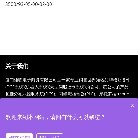
3500/93-05-00-02-00
关于我们
厦门雄霸电子商务有限公司是一家专业销售世界知名品牌模块备件
(DCS系统)(机器人系统)(大型伺服控制系统)的公司。该公司的产品
包括分布式控制系统(DCS)、可编程控制器(PLC)、摩托罗拉mvme
工业模块、工业控制通信转换器(anybus)、远程输出/输入模块(RT
×
U)、工业计算机(IPC...
欢迎来到本网站，请问有什么可以帮您？
Copyright © 2022-2023 厦门雄霸电子商务有限公司 版权所
有
闽ICP备14012685号-28