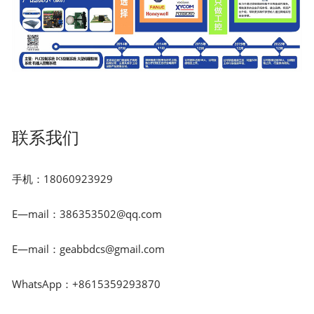
联系我们
手机：18060923929
E—mail：386353502@qq.com
E—mail：geabbdcs@gmail.com
WhatsApp：+8615359293870