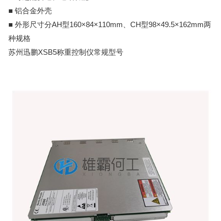
■ 铝合金外壳
■ 外形尺寸分AH型160×84×110mm、CH型98×49.5×162mm两
种规格
苏州迅鹏XSB5称重控制仪常规型号