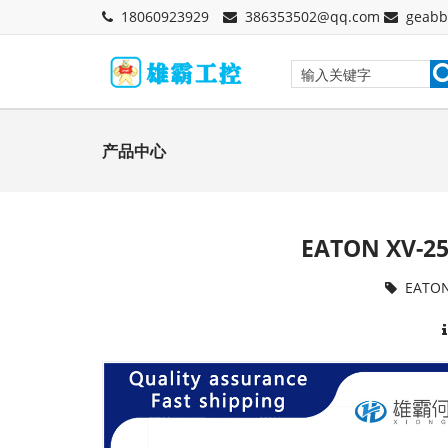
18060923929
386353502@qq.com
geabb
产品中心
EATON XV-2
EATO