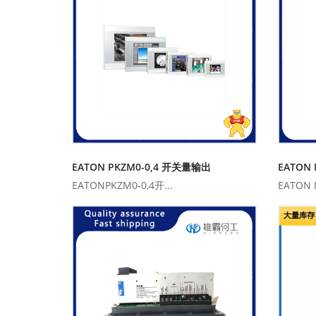
EATON PKZM0-0,4 开关量输出
EATON 
EATONPKZM0-0,4开...
EATON N