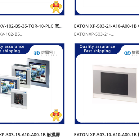
EATON XV-102-B5-35-TQR-10-PLC 宽屏平板
EATON XP-503-21-A10-A00-1
V-102-B5...
EATONXP-503-21-...
XP-503-15-A10-A00-1B 触摸屏
EATON XP-503-10-A10-A00-1