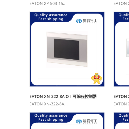
EATON XP-503-15...
EATON X
EATON XN-322-8AIO-I 可编程控制器
EATON XN-322-8A...
EATON X