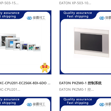
P-503-15...
EATON XP-503-10...
EATON XC-CPU201-EC256K-8DI-6DO 控制器
EATON PKZM0-1 控制系统
C-CPU201...
EATON PKZM0-1 控...