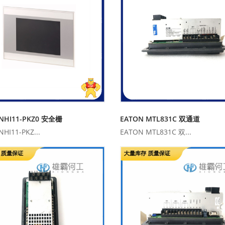
NHI11-PKZ0 安全栅
EATON MTL831C 双通道
HI11-PKZ...
EATON MTL831C 双...