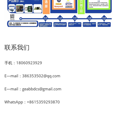
联系我们
手机：18060923929
E—mail：386353502@qq.com
E—mail：geabbdcs@gmail.com
WhatsApp：+8615359293870