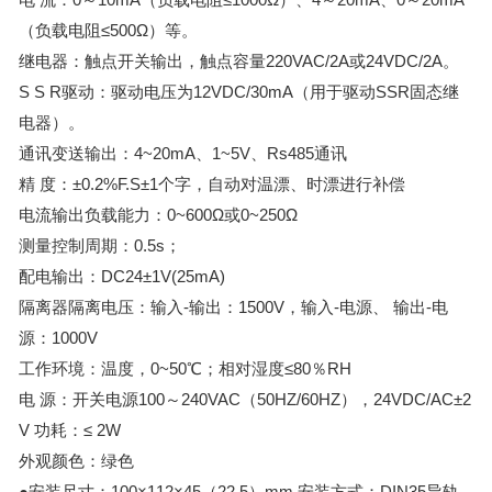
（负载电阻≤500Ω）等。
继电器：触点开关输出，触点容量220VAC/2A或24VDC/2A。
S S R驱动：驱动电压为12VDC/30mA（用于驱动SSR固态继
电器）。
通讯变送输出：4~20mA、1~5V、Rs485通讯
精 度：±0.2%F.S±1个字，自动对温漂、时漂进行补偿
电流输出负载能力：0~600Ω或0~250Ω
测量控制周期：0.5s；
配电输出：DC24±1V(25mA)
隔离器隔离电压：输入-输出：1500V，输入-电源、 输出-电
源：1000V
工作环境：温度，0~50℃；相对湿度≤80％RH
电 源：
开关电源
100～240VAC（50HZ/60HZ），24VDC/AC±2
V 功耗：≤ 2W
外观颜色：绿色
●
安装尺寸：100×112×45（22.5）mm 安装方式：DIN35导轨