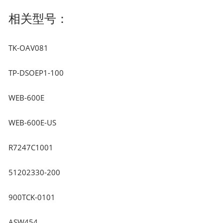
相关型号：
TK-OAV081
TP-DSOEP1-100
WEB-600E
WEB-600E-US
R7247C1001
51202330-200
900TCK-0101
ASW454