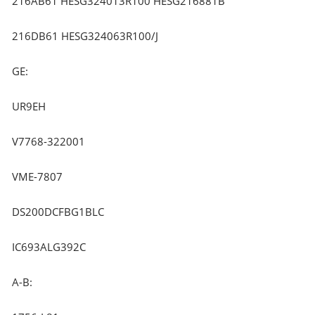
216AB61 HESG324013R100 HESG216881B
216DB61 HESG324063R100/J
GE:
UR9EH
V7768-322001
VME-7807
DS200DCFBG1BLC
IC693ALG392C
A-B: