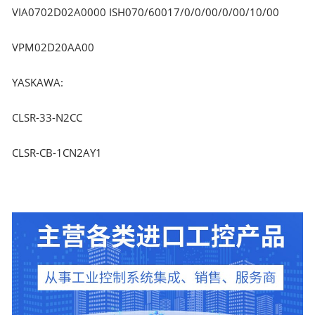
VIA0702D02A0000 ISH070/60017/0/0/00/0/00/10/00
VPM02D20AA00
YASKAWA:
CLSR-33-N2CC
CLSR-CB-1CN2AY1