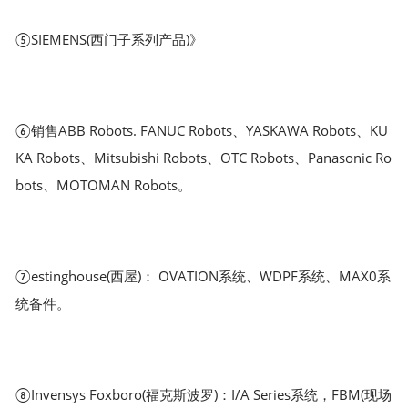
⑤SIEMENS(西门子系列产品)》
⑥销售ABB Robots. FANUC Robots、YASKAWA Robots、KU
KA Robots、Mitsubishi Robots、OTC Robots、Panasonic Ro
bots、MOTOMAN Robots。
⑦estinghouse(西屋)： OVATION系统、WDPF系统、MAX0系
统备件。
⑧Invensys Foxboro(福克斯波罗)：I/A Series系统，FBM(现场