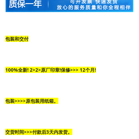
包装和交付
100%全新! 2>2>原厂印章!保修>>> 12个月!
包装>>>>原包装用纸箱。
交货时间>>>付款后3天内发货。