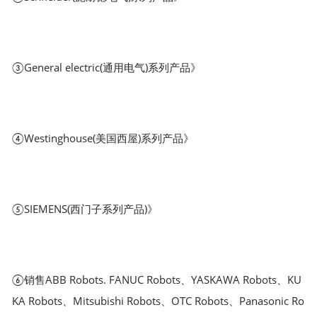
③General electric(通用电气)系列产品》
④Westinghouse(美国西屋)系列产品》
⑤SIEMENS(西门子系列产品)》
⑥销售ABB Robots. FANUC Robots、YASKAWA Robots、KU
KA Robots、Mitsubishi Robots、OTC Robots、Panasonic Ro