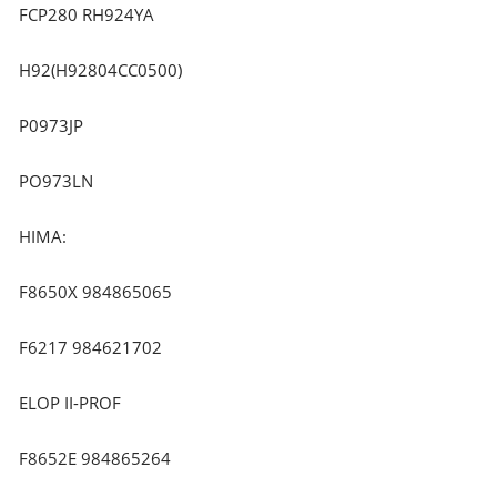
FCP280 RH924YA
H92(H92804CC0500)
P0973JP
PO973LN
HIMA:
F8650X 984865065
F6217 984621702
ELOP II-PROF
F8652E 984865264