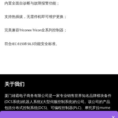
内置全面自诊断与故障报警功能；
支持热插拔，无需停机即可维护更换；
完美兼容
全系列控制器；
Triconex Tricon
符合
功能安全标准。
IEC 61508 SIL3
关于我们
厦门雄霸电子商务有限公司是一家专业销售世界知名品牌模块备件
(DCS系统)(机器人系统)(大型伺服控制系统)的公司。该公司的产品
包括分布式控制系统(DCS)、可编程控制器(PLC)、摩托罗拉mvme
工业模块、工业控制通信转换器(anybus)、远程输出/输入模块(RT
×