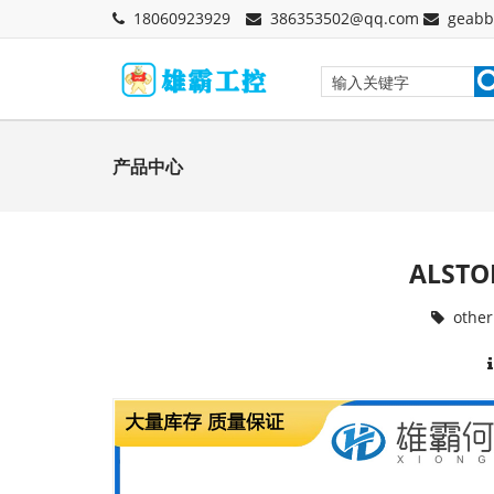
18060923929
386353502@qq.com
geabb
产品中心
ALST
other