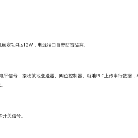
整机额定功耗≤12W，电源端口自带防雷隔离。
2串行电平信号，接收就地变送器、阀位控制器、就地PLC上传串行数据，
扰。
常开关信号。