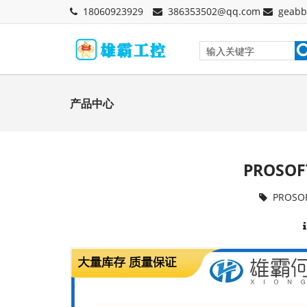
18060923929
386353502@qq.com
geabb
产品中心
PROSO
PROSO