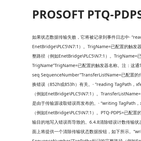
PROSOFT PTQ-PD
如果状态数据传输失败，它将被记录到事件日志中
· “r
EnetBridge\PLC5\N7:1）。TrigName=已配置的触发器名
整路径（例如EnetBridge\PLC5\N7:1）。TrigNam
TrigName”TrigName=已配置的触发器名称。注：这通常与数
seq SequenceNumber”TransferListNa
换错误（852h或853h）有关。· “reading TagPath，xfe
（例如EnetBridge\PLC5\N7:1）。TransferL
是由于传输源读取错误而发布的。· “writing TagPath，xfer
（例如EnetBridge\PLC5\N7:1）。PTQ-PDP
输目的地写入错误而导致的。6.4.8清除错误计数传输
面上将提供一个清除传输状态数据按钮，如下所示。“writing TagP
SequenceNumber”TagPath=标记的完整路径（例如En