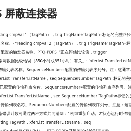
PS 屏蔽连接器
eading cmpVal 1（TagPath），trig TrigName”TagPath=标记的完整
称。· “reading cmpVal 2（TagPath），trig TrigName”TagPath
e=已配置的触发器名称。PTQ-PDPS· “正在评估比较值，trigger
据比较错误（850小时或851小时）有关。· “xferlist TransferList
me=已配置的传输列表名称。SequenceNumber=配置的传输列表序列号。注：这
rList TransferListName，seq SequenceNumber”TagPath=标记
istName=已配置的传输列表名称。SequenceNumber=配置的传输列表序列号
List TransferListName，seq SequenceNumber”TagPath=标
S=已配置的传输列表名称。SequenceNumber=配置的传输列表序列号。注意：
状态错误计数可通过两种方式共同清除：1机组重新启动。2“状态运行时传输
ath，xferList TransferListName，seq
etBridge\PLC5\N7:1）。PTQ-PDPS=已配置的传输列表名称。