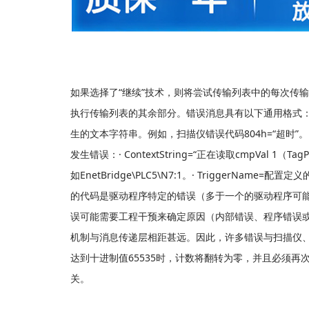
如果选择了
“继续”技术，则将尝试传输列表中的每次传
执行传输列表的其余部分。错误消息具有以下通用格式：ErrorCode
生的文本字符串。例如，扫描仪错误代码804h=“超时”。PTQ
发生错误：· ContextString=“正在读取cmpVal 1（T
如EnetBridge\PLC5\N7:1。· TriggerNam
的代码是驱动程序特定的错误（多于一个的驱动程序可能具
误可能需要工程干预来确定原因（内部错误、程序错误或意外
机制与消息传递层相距甚远。因此，许多错误与扫描仪、
达到十进制值65535时，计数将翻转为零，并且必须再
关。