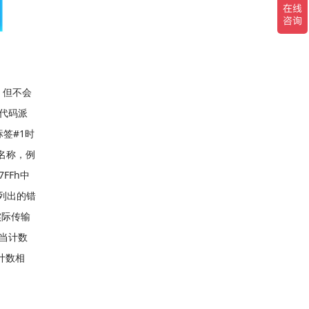
，但不会
误代码派
标签#1时
标签名称，例
7FFh中
体列出的错
实际传输
当计数
计数相