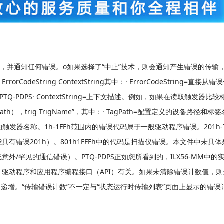
输，并通知任何错误。o如果选择了“中止”技术，则会通知产生错误的传输
String ContextString其中：· ErrorCodeString=直接从错
-PDPS· ContextString=上下文描述。例如，如果在读取触发器比较
agPath），trig TrigName”，其中：· TagPath=配置定义的设备路径和
e=配置定义的触发器名称。1h-1FFh范围内的错误代码属于一般驱动程序错误。201h-
有错误201h）。801h1FFFh中的代码是扫描仪错误。本文件中未具
/罕见的通信错误）。PTQ-PDPS正如您所看到的，ILX56-MM中的
驱动程序和应用程序编程接口（API）有关。如果未清除错误计数值，则
次递增。“传输错误计数”不一定与“状态运行时传输列表”页面上显示的错误