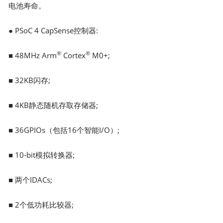
电池寿命。
● PSoC 4 CapSense控制器:
®
®
■ 48MHz Arm
Cortex
M0+;
■ 32KB闪存;
■ 4KB静态随机存取存储器;
■ 36GPIOs（包括16个智能I/O）;
■ 10-bit模拟转换器;
■ 两个IDACs;
■ 2个低功耗比较器;