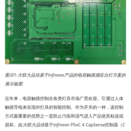
图示1-
大联大品佳
基于
Infineon
产品的
电容触摸感应
台灯
方案的
展示板图
近年来，电容触摸控制在各类灯具市场广受欢迎。它通过人体
触摸导电来实现对灯具的智能控制。作为开关的一种，该控制
方式最重要的优势之一是防止污垢和湿气进入产品使其粘连或
损坏。由
大联大品佳
基于
Infineon
PSoC 4 CapSense控制器（C