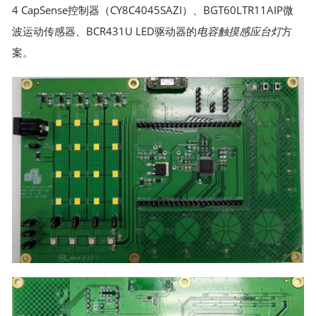
4 CapSense控制器（CY8C4045SAZI）、BGT60LTR11AIP微
波运动传感器、BCR431U LED驱动器的
电容触摸感应
台灯
方
案。